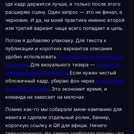
где кадр держится лучше, и только после этого
расширяю сцену. Один запрос — это не финал, а
черновик. И да, на моей практике именно второй
или третий вариант чаще всего попадает в цель.
Потом я добавляю упаковку. Для текста к
публикации и коротких вариантов описания
удобно использовать
AI-генератор подписей для
соцсетей
. Для визуального тизера —
генератор
анимированных баннеров
. Если нужен чистый
обложечный кадр, убираю фон через
AI-удаление
фона для обложек
. Это экономит время, и
команда не зависает на мелочах.
Помню как-то мы собирали мини-кампанию для
ивента и сделали отдельный ролик, баннер,
короткую ссылку и QR для афиши. Ничего
сверхсложного. Но связка сработала потому, что