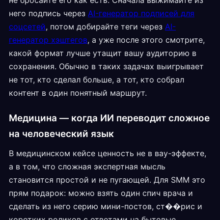
не бросайте его как есть. Сначала выжимайте из
него подпись через
AI-генератор подписей для
соцсетей
, потом добирайте теги через
AI-
генератор хэштегов
, а уже после этого смотрите,
какой формат лучше утащит вашу аудиторию в
сохранения. Обычно в таких задачах выигрывает
не тот, кто сделал больше, а тот, кто собрал
контент в один понятный маршрут.
Медицина — когда ИИ переводит сложное
на человеческий язык
В медицинском кейсе ценность не в вау-эффекте,
а в том, что сложная экспертная мысль
становится простой и не пугающей. Для SMM это
прям подарок: можно взять один спич врача и
сделать из него серию мини-постов, ст��рис и
коротких роликов с ответами на бытовые