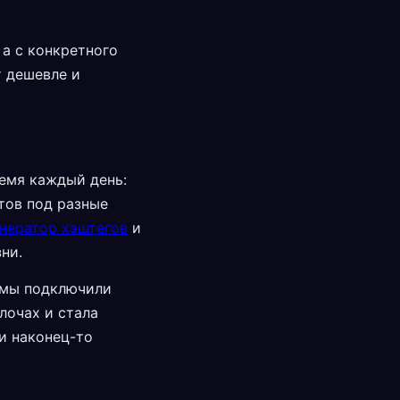
 а с конкретного
т дешевле и
ремя каждый день:
тов под разные
енератор хэштегов
и
ни.
а мы подключили
лочах и стала
ди наконец-то