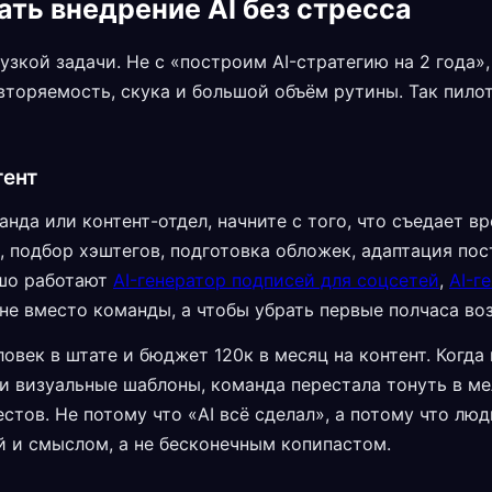
ать внедрение AI без стресса
узкой задачи. Не с «построим AI-стратегию на 2 года»,
овторяемость, скука и большой объём рутины. Так пило
тент
нда или контент-отдел, начните с того, что съедает в
, подбор хэштегов, подготовка обложек, адаптация пос
ошо работают
AI-генератор подписей для соцсетей
,
AI-г
е вместо команды, а чтобы убрать первые полчаса воз
ловек в штате и бюджет 120к в месяц на контент. Когд
и визуальные шаблоны, команда перестала тонуть в ме
стов. Не потому что «AI всё сделал», а потому что лю
й и смыслом, а не бесконечным копипастом.