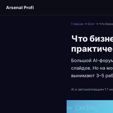
Arsenal Profi
Главная
→
Блог
→
Что бизн
Что бизне
практиче
Большой AI-форум
слайдов. Но на м
вынимают 3–5 раб
AI и автоматизация
•
17 ию