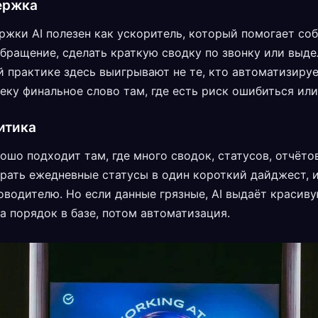
ержка
жки AI полезен как ускоритель, который помогает соб
бращение, сделать краткую сводку по звонку или выде
 практике здесь выигрывают не те, кто автоматизирует
еку финальное слово там, где есть риск ошибиться или
итика
ошо подходит там, где много сводок, статусов, отчёто
ирать ежедневные статусы в один короткий дайджест, и
оводителю. Но если данные грязные, AI выдаёт красиву
ла порядок в базе, потом автоматизация.