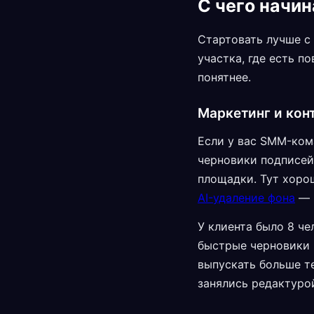
С чего начин
Стартовать лучше с 
участка, где есть п
понятнее.
Маркетинг и кон
Если у вас SMM-кома
черновики подписей
площадки. Тут хор
AI-удаление фона
— н
У клиента было 8 че
быстрые черновики 
выпускать больше те
занялись редактуро