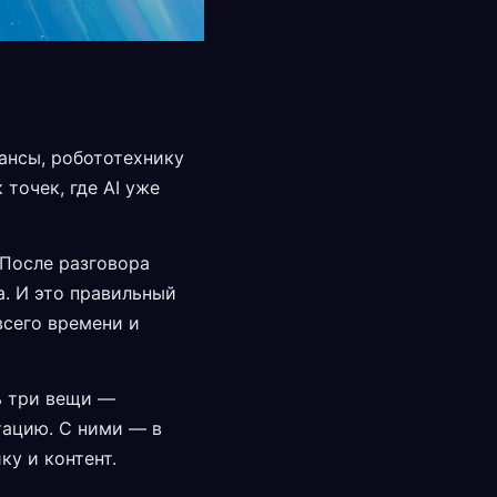
ансы, робототехнику
 точек, где AI уже
 После разговора
а. И это правильный
всего времени и
ь три вещи —
тацию. С ними — в
у и контент.