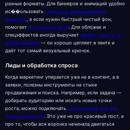
разные форматы. Для баннеров и анимаций удобно
ис��ользовать
генератор анимированных
баннеров
, а если нужен быстрый чистый фон,
помогает
AI-удаление фона
. Для обложек и
спецэффектов иногда выручает
эффект текста за
изображением
— он хорошо цепляет в ленте и
даёт тот самый визуальный крючок.
Лиды и обработка спроса
Когда маркетинг упирается уже не в контент, а в
заявки, полезны инструменты на стыке
продвижения и поиска. Например, если задача —
добирать аудиторию или искать новые точки
роста, можно подключать
Clients Hunter Bot для
поиска клиентов
. Это уже не про красивый пост, а
про то, чтобы вся воронка начинала двигаться