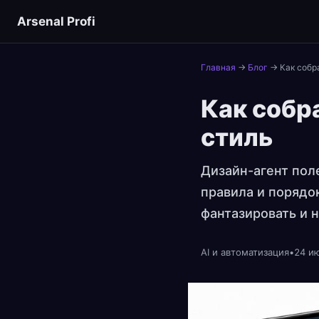
Arsenal Profi
Главная
→
Блог
→
Как собр
Как собр
стиль
Дизайн-агент поле
правила и порядок
фантазировать и 
AI и автоматизация
•
24 ию