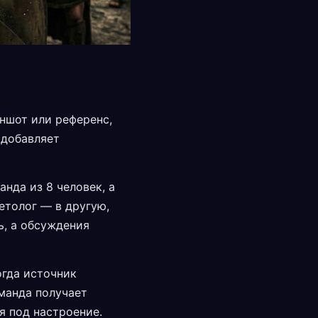
риншот или референс,
 добавляет
нда из 8 человек, а
етолог — в другую,
ь, а обсуждения
огда источник
оманда получает
я под настроение.