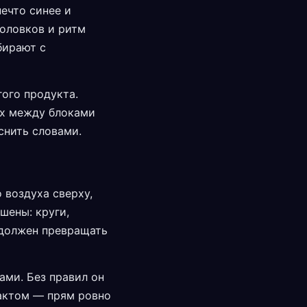
ечто синее и
головков и ритм
бирают с
ого продукта.
дух между блоками
снить словами.
 воздуха сверху,
шены: круги,
е должен превращать
ами. Без правил он
рактом — прям ровно