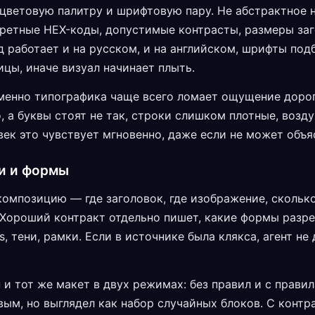
цветовую палитру и шрифтовую пару. Не абстрактное н
кретные HEX-коды, допустимые контрасты, размеры за
д работает и на русском, и на английском, шрифты под
цы, иначе визуал начинает плыть.
менно типографика чаще всего ломает ощущение дорог
, а буквы стоят не так, строки слишком плотные, воз
ек это чувствует мгновенно, даже если не может объя
и и формы
омпозицию — где заголовок, где изображение, сколько
 Хороший контракт отдельно пишет, какие формы разре
bs, тени, рамки. Если в источнике была клякса, агент н
 и тот же макет в двух режимах: без правил и с правил
вым, но выглядел как набор случайных блоков. С конт