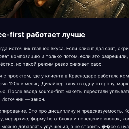
e-first работает лучше
когда источник главнее вкуса. Если клиент дал сайт, ск
ряет композицию и только потом, если это разрешили,
ёстко, но такой режим резко снижает хаос.
 с проектом, где у клиента в Краснодаре работала кома
л 120к в месяц. Дизайнер тянул в одну сторону, марк
ю. После ввода source-first макеты перестали уплыват
 Источник — закон.
опирование. Это про дисциплину и предсказуемость. К
ру, иерархию, форму hero-блока и поведение кнопок, к
 можно добавлять улучшения, а не строить ��сё с нул