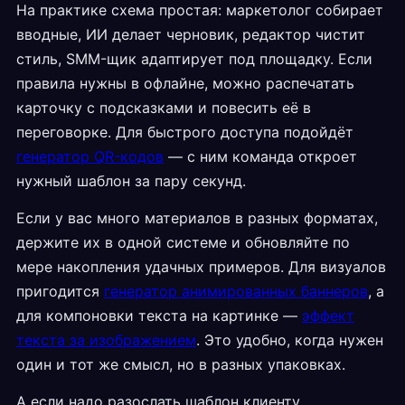
На практике схема простая: маркетолог собирает
вводные, ИИ делает черновик, редактор чистит
стиль, SMM-щик адаптирует под площадку. Если
правила нужны в офлайне, можно распечатать
карточку с подсказками и повесить её в
переговорке. Для быстрого доступа подойдёт
генератор QR-кодов
— с ним команда откроет
нужный шаблон за пару секунд.
Если у вас много материалов в разных форматах,
держите их в одной системе и обновляйте по
мере накопления удачных примеров. Для визуалов
пригодится
генератор анимированных баннеров
, а
для компоновки текста на картинке —
эффект
текста за изображением
. Это удобно, когда нужен
один и тот же смысл, но в разных упаковках.
А если надо разослать шаблон клиенту,