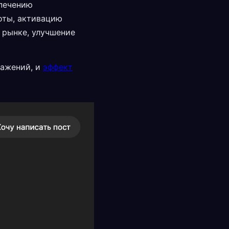
печению
оты, активацию
 рынке, улучшение
ражений, и
эффект