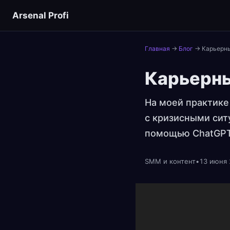
Arsenal Profi
Главная
→
Блог
→
Карьерны
Карьерны
На моей практике
с кризисными сит
помощью ChatGPT
SMM и контент
•
13 июня 