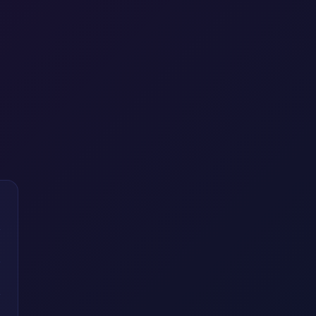
т
е
о
m