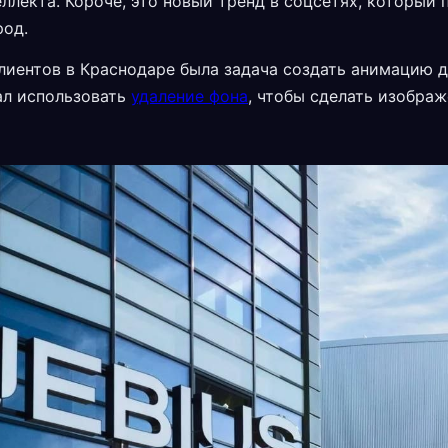
ллекта. Короче, это новый тренд в соцсетях, который 
род.
клиентов в Краснодаре была задача создать анимацию 
ал использовать
удаление фона
, чтобы сделать изобра