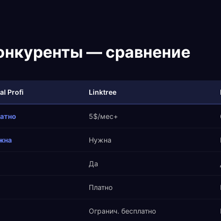
конкуренты — сравнение
al Profi
Linktree
латно
5$/мес+
жна
Нужна
Да
Платно
Огранич. бесплатно