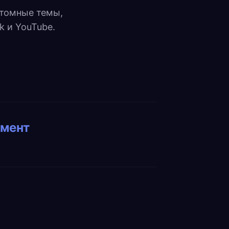
стомные темы,
k и YouTube.
умент