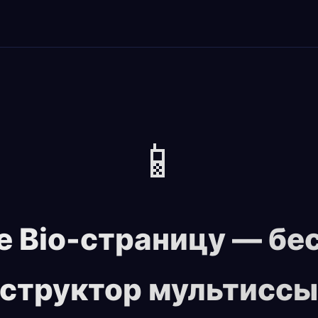
📱
е Bio-страницу — бе
структор мультисс