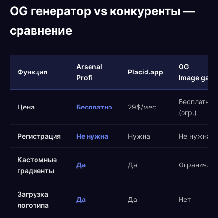
OG генератор vs конкуренты —
сравнение
Arsenal
OG
Функция
Placid.app
Profi
Image.galle
Бесплатно
Цена
Бесплатно
29$/мес
(огр.)
Регистрация
Не нужна
Нужна
Не нужна
Кастомные
Да
Да
Огранич.
градиенты
Загрузка
Да
Да
Нет
логотипа