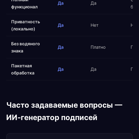
Да
Да
функционал
бес
Приватность
Да
Нет
Нет
(локально)
Без водяного
Да
Платно
Пла
знака
Пакетная
Да
Да
Пла
обработка
Часто задаваемые вопросы —
ИИ-генератор подписей