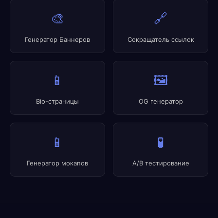
🎨
🔗
Генератор Баннеров
Сокращатель ссылок
📱
🖼️
Bio-страницы
OG генератор
📱
🧪
Генератор мокапов
A/B тестирование