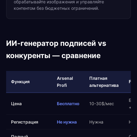
обрабатывайте изображения и управляйте
контентом без бюджетных ограничений.
ИИ-генератор подписей vs
конкуренты — сравнение
Arsenal
Платная
Функция
Fre
Profi
альтернатива
Бес
Цена
Бесплатно
10-30$/мес
+ п
Регистрация
Не нужна
Нужна
Ну
Полный
Огр